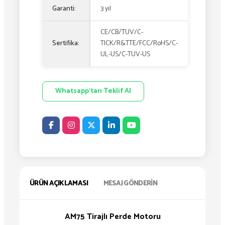
Garanti:
3 yıl
CE/CB/TUV/C-
Sertifika:
TICK/R&TTE/FCC/RoHS/C-
UL-US/C-TUV-US
Whatsapp'tan Teklif Al
ÜRÜN AÇIKLAMASI
MESAJ GÖNDERIN
AM75 Tirajlı Perde Motoru